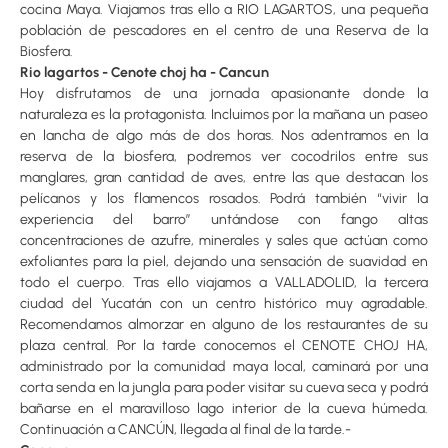
cocina Maya. Viajamos tras ello a RIO LAGARTOS, una pequeña
población de pescadores en el centro de una Reserva de la
Biosfera.
Rio lagartos - Cenote choj ha - Cancun
Hoy disfrutamos de una jornada apasionante donde la
naturaleza es la protagonista. Incluimos por la mañana un paseo
en lancha de algo más de dos horas. Nos adentramos en la
reserva de la biosfera, podremos ver cocodrilos entre sus
manglares, gran cantidad de aves, entre las que destacan los
pelícanos y los flamencos rosados. Podrá también “vivir la
experiencia del barro” untándose con fango altas
concentraciones de azufre, minerales y sales que actúan como
exfoliantes para la piel, dejando una sensación de suavidad en
todo el cuerpo. Tras ello viajamos a VALLADOLID, la tercera
ciudad del Yucatán con un centro histórico muy agradable.
Recomendamos almorzar en alguno de los restaurantes de su
plaza central. Por la tarde conocemos el CENOTE CHOJ HA,
administrado por la comunidad maya local, caminará por una
corta senda en la jungla para poder visitar su cueva seca y podrá
bañarse en el maravilloso lago interior de la cueva húmeda.
Continuación a CANCÚN, llegada al final de la tarde.-