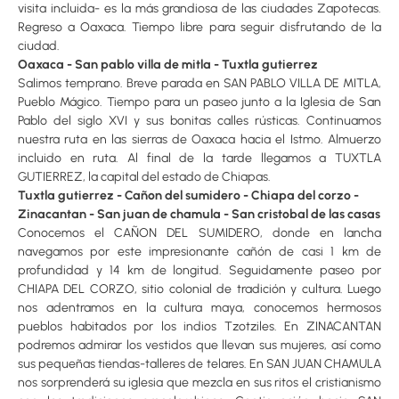
visita incluida- es la más grandiosa de las ciudades Zapotecas.
Regreso a Oaxaca. Tiempo libre para seguir disfrutando de la
ciudad.
Oaxaca - San pablo villa de mitla - Tuxtla gutierrez
Salimos temprano. Breve parada en SAN PABLO VILLA DE MITLA,
Pueblo Mágico. Tiempo para un paseo junto a la Iglesia de San
Pablo del siglo XVI y sus bonitas calles rústicas. Continuamos
nuestra ruta en las sierras de Oaxaca hacia el Istmo. Almuerzo
incluido en ruta. Al final de la tarde llegamos a TUXTLA
GUTIERREZ, la capital del estado de Chiapas.
Tuxtla gutierrez - Cañon del sumidero - Chiapa del corzo -
Zinacantan - San juan de chamula - San cristobal de las casas
Conocemos el CAÑON DEL SUMIDERO, donde en lancha
navegamos por este impresionante cañón de casi 1 km de
profundidad y 14 km de longitud. Seguidamente paseo por
CHIAPA DEL CORZO, sitio colonial de tradición y cultura. Luego
nos adentramos en la cultura maya, conocemos hermosos
pueblos habitados por los indios Tzotziles. En ZINACANTAN
podremos admirar los vestidos que llevan sus mujeres, así como
sus pequeñas tiendas-talleres de telares. En SAN JUAN CHAMULA
nos sorprenderá su iglesia que mezcla en sus ritos el cristianismo