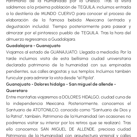
Patrimonio de la Humanidad por la Unesco. Tras la visita
saldremos a la próxima población de TEQUILA, incluimos entrada
a la destilería de MUNDO CUERVO para conocer el proceso de
elaboración de la famosa bebida Mexicana (entrada y
degustación incluida). Tiempo posteriormente para pasear y
almorzar por el pintoresco pueblo de TEQUILA. Tras la hora del
almuerzo regresamos a Guadalajara.
Guadalajara - Guanajuato
Viajamos al estado de GUANAJUATO. Llegada a mediodía. Por la
tarde incluimos visita de esta bellísima ciudad universitaria
declarada patrimonio de la humanidad con sus empinadas
pendientes, sus calles angostas y sus templos. Incluimos también
funicular para admirar la vista desde “el Pípila”.
Guanajuato - Dolores hidalgo - San miguel de allende -
Queretaro
Entre montañas viajaremos a DOLORES HIDALGO, ciudad cuna de
la independencia Mexicana. Posteriormente, conocemos el
Santuario de ATOTONILCO, conocido como “Santuario de Dios y
la Patria”, también, Patrimonio de la Humanidad (en ocasiones no
podremos visitar su interior por los retiros que se realizan). Tras
ello conocemos SAN MIGUEL DE ALLENDE, preciosa ciudad
Patrimonio de la Humanidad con arquitectura virreinal y calles