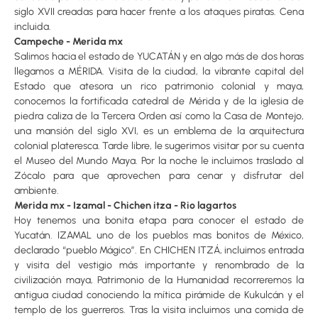
siglo XVII creadas para hacer frente a los ataques piratas. Cena
incluida.
Campeche - Merida mx
Salimos hacia el estado de YUCATÁN y en algo más de dos horas
llegamos a MÉRIDA. Visita de la ciudad, la vibrante capital del
Estado que atesora un rico patrimonio colonial y maya,
conocemos la fortificada catedral de Mérida y de la iglesia de
piedra caliza de la Tercera Orden así como la Casa de Montejo,
una mansión del siglo XVI, es un emblema de la arquitectura
colonial plateresca. Tarde libre, le sugerimos visitar por su cuenta
el Museo del Mundo Maya. Por la noche le incluimos traslado al
Zócalo para que aprovechen para cenar y disfrutar del
ambiente.
Merida mx - Izamal - Chichen itza - Rio lagartos
Hoy tenemos una bonita etapa para conocer el estado de
Yucatán. IZAMAL uno de los pueblos mas bonitos de México,
declarado “pueblo Mágico”. En CHICHEN ITZÁ, incluimos entrada
y visita del vestigio más importante y renombrado de la
civilización maya, Patrimonio de la Humanidad recorreremos la
antigua ciudad conociendo la mítica pirámide de Kukulcán y el
templo de los guerreros. Tras la visita incluimos una comida de