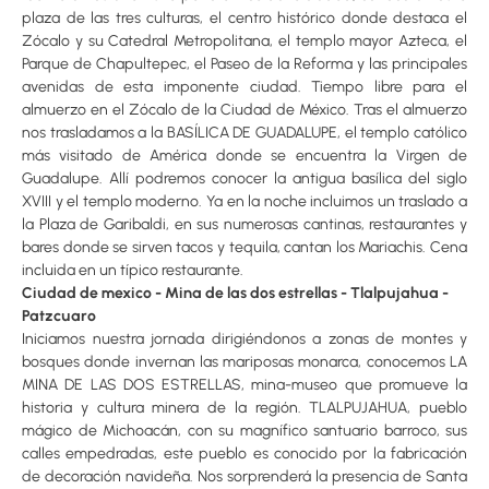
plaza de las tres culturas, el centro histórico donde destaca el
Zócalo y su Catedral Metropolitana, el templo mayor Azteca, el
Parque de Chapultepec, el Paseo de la Reforma y las principales
avenidas de esta imponente ciudad. Tiempo libre para el
almuerzo en el Zócalo de la Ciudad de México. Tras el almuerzo
nos trasladamos a la BASÍLICA DE GUADALUPE, el templo católico
más visitado de América donde se encuentra la Virgen de
Guadalupe. Allí podremos conocer la antigua basílica del siglo
XVIII y el templo moderno. Ya en la noche incluimos un traslado a
la Plaza de Garibaldi, en sus numerosas cantinas, restaurantes y
bares donde se sirven tacos y tequila, cantan los Mariachis. Cena
incluida en un típico restaurante.
Ciudad de mexico - Mina de las dos estrellas - Tlalpujahua -
Patzcuaro
Iniciamos nuestra jornada dirigiéndonos a zonas de montes y
bosques donde invernan las mariposas monarca, conocemos LA
MINA DE LAS DOS ESTRELLAS, mina-museo que promueve la
historia y cultura minera de la región. TLALPUJAHUA, pueblo
mágico de Michoacán, con su magnífico santuario barroco, sus
calles empedradas, este pueblo es conocido por la fabricación
de decoración navideña. Nos sorprenderá la presencia de Santa