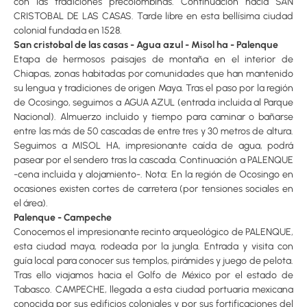
con las tradiciones precolombinas. Continuación hacia SAN
CRISTOBAL DE LAS CASAS. Tarde libre en esta bellísima ciudad
colonial fundada en 1528.
San cristobal de las casas - Agua azul - Misol ha - Palenque
Etapa de hermosos paisajes de montaña en el interior de
Chiapas, zonas habitadas por comunidades que han mantenido
su lengua y tradiciones de origen Maya. Tras el paso por la región
de Ocosingo, seguimos a AGUA AZUL (entrada incluida al Parque
Nacional). Almuerzo incluido y tiempo para caminar o bañarse
entre las más de 50 cascadas de entre tres y 30 metros de altura.
Seguimos a MISOL HA, impresionante caída de agua, podrá
pasear por el sendero tras la cascada. Continuación a PALENQUE
-cena incluida y alojamiento-. Nota: En la región de Ocosingo en
ocasiones existen cortes de carretera (por tensiones sociales en
el área).
Palenque - Campeche
Conocemos el impresionante recinto arqueológico de PALENQUE,
esta ciudad maya, rodeada por la jungla. Entrada y visita con
guía local para conocer sus templos, pirámides y juego de pelota.
Tras ello viajamos hacia el Golfo de México por el estado de
Tabasco. CAMPECHE, llegada a esta ciudad portuaria mexicana
conocida por sus edificios coloniales y por sus fortificaciones del