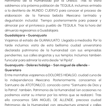
Patrimonio de la Humanidad por la Unesco. Tras la visita
saldremos a la próxima población de TEQUILA, incluimos entrada
a la destilería de MUNDO CUERVO para conocer el proceso de
elaboración de la famosa bebida Mexicana (entrada y
degustación incluida). Tiempo posteriormente para pasear y
almorzar por el pintoresco pueblo de TEQUILA. Tras la hora del
almuerzo regresamos a Guadalajara.
Guadalajara - Guanajuato
Viajamos al estado de GUANAJUATO. Llegada a mediodía. Por la
tarde incluimos visita de esta bellísima ciudad universitaria
declarada patrimonio de la humanidad con sus empinadas
pendientes, sus calles angostas y sus templos. Incluimos también
funicular para admirar la vista desde “el Pípila”.
Guanajuato - Dolores hidalgo - San miguel de allende -
Queretaro
Entre montañas viajaremos a DOLORES HIDALGO, ciudad cuna de
la independencia Mexicana. Posteriormente, conocemos el
Santuario de ATOTONILCO, conocido como “Santuario de Dios y
la Patria”, también, Patrimonio de la Humanidad (en ocasiones no
podremos visitar su interior por los retiros que se realizan). Tras
ello conocemos SAN MIGUEL DE ALLENDE, preciosa ciudad
Patrimonio de la Humanidad con arquitectura virreinal y calles