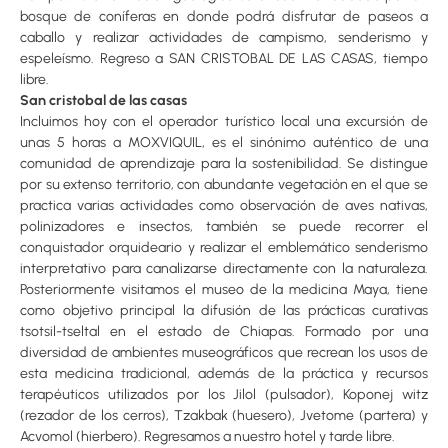
bosque de coníferas en donde podrá disfrutar de paseos a
caballo y realizar actividades de campismo, senderismo y
espeleísmo. Regreso a SAN CRISTOBAL DE LAS CASAS, tiempo
libre.
San cristobal de las casas
Incluimos hoy con el operador turístico local una excursión de
unas 5 horas a MOXVIQUIL, es el sinónimo auténtico de una
comunidad de aprendizaje para la sostenibilidad. Se distingue
por su extenso territorio, con abundante vegetación en el que se
practica varias actividades como observación de aves nativas,
polinizadores e insectos, también se puede recorrer el
conquistador orquideario y realizar el emblemático senderismo
interpretativo para canalizarse directamente con la naturaleza.
Posteriormente visitamos el museo de la medicina Maya, tiene
como objetivo principal la difusión de las prácticas curativas
tsotsil-tseltal en el estado de Chiapas. Formado por una
diversidad de ambientes museográficos que recrean los usos de
esta medicina tradicional, además de la práctica y recursos
terapéuticos utilizados por los Jilol (pulsador), Koponej witz
(rezador de los cerros), Tzakbak (huesero), Jvetome (partera) y
Acvomol (hierbero). Regresamos a nuestro hotel y tarde libre.