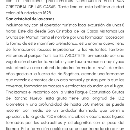
con las tradiciones precolombinas. Continuación hacia SAN
CRISTOBAL DE LAS CASAS. Tarde libre en esta bellísima ciudad
colonial fundada en 1528.
San cristobal de las casas
Incluimos hoy con el operador turístico local excursión de unas 8
horas. Este día desde San Cristóbal de las Casas, visitamos Las
Grutas del Mamut, toma el nombre por una formación rocosa con
la forma de este mamífero prehistórico; esta enorme cueva llena
de formaciones rocosas impresionan a los visitantes, también
visitamos el parque Turístico EL ARCOTETE; enmarcado por una
vegetación abundante, variable y con fauna numerosa; aquí yace
este atractivo arco natural de piedra, formado a través de miles
años gracias a la fuerza del rio Fogótico, creando una formación
que mezcla elementos de un arco natural y grutas, por lo que las
cavernas, formaciones rocosas y estalactitas abundan en el lugar.
Finalizamos el recorrido con la visita Parque Ecoturístico Grutas
de Rancho Nuevo: esta gruta tiene una longitud de 10.2
kilómetros y una profundidad de hasta 550 metros, se puede
recorrer por medio de un andador iluminado que permite
apreciar, a lo largo de 750 metros, increíbles y caprichosas figuras
formadas por las estalactitas y estalagmitas con el paso del
tiempo. Esta formación geológica se encuentra rodeada por un