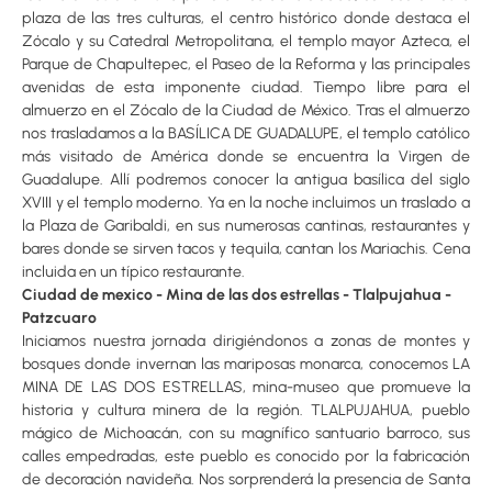
plaza de las tres culturas, el centro histórico donde destaca el
Zócalo y su Catedral Metropolitana, el templo mayor Azteca, el
Parque de Chapultepec, el Paseo de la Reforma y las principales
avenidas de esta imponente ciudad. Tiempo libre para el
almuerzo en el Zócalo de la Ciudad de México. Tras el almuerzo
nos trasladamos a la BASÍLICA DE GUADALUPE, el templo católico
más visitado de América donde se encuentra la Virgen de
Guadalupe. Allí podremos conocer la antigua basílica del siglo
XVIII y el templo moderno. Ya en la noche incluimos un traslado a
la Plaza de Garibaldi, en sus numerosas cantinas, restaurantes y
bares donde se sirven tacos y tequila, cantan los Mariachis. Cena
incluida en un típico restaurante.
Ciudad de mexico - Mina de las dos estrellas - Tlalpujahua -
Patzcuaro
Iniciamos nuestra jornada dirigiéndonos a zonas de montes y
bosques donde invernan las mariposas monarca, conocemos LA
MINA DE LAS DOS ESTRELLAS, mina-museo que promueve la
historia y cultura minera de la región. TLALPUJAHUA, pueblo
mágico de Michoacán, con su magnífico santuario barroco, sus
calles empedradas, este pueblo es conocido por la fabricación
de decoración navideña. Nos sorprenderá la presencia de Santa