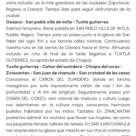
visita incluida- es la más grandiosa de las ciudades Zapotecas.
Regreso a Oaxaca. Tiempo libre para seguir disfrutando de la
ciudad.
Oaxaca - San pablo villa de mitla - Tuxtla gutierrez
Salimos temprano. Breve parada en SAN PABLO VILLA DE MITLA,
Pueblo Mágico. Tiempo para un paseo junto a la Iglesia de San
Pablo del siglo XVI y sus bonitas calles rústicas. Continuamos
nuestra ruta en las sierras de Oaxaca hacia el Istmo. Almuerzo
incluido en ruta. Al final de la tarde llegamos a TUXTLA
GUTIERREZ, la capital del estado de Chiapas.
Tuxtla gutierrez - Cañon del sumidero - Chiapa del corzo -
Zinacantan - San juan de chamula - San cristobal de las casas
Conocemos el CAÑON DEL SUMIDERO, donde en lancha
navegamos por este impresionante cañón de casi 1 km de
profundidad y 14 km de longitud. Seguidamente paseo por
CHIAPA DEL CORZO, sitio colonial de tradición y cultura. Luego
nos adentramos en la cultura maya, conocemos hermosos
pueblos habitados por los indios Tzotziles. En ZINACANTAN
podremos admirar los vestidos que llevan sus mujeres, así como
sus pequeñas tiendas-talleres de telares. En SAN JUAN CHAMULA
nos sorprenderá su iglesia que mezcla en sus ritos el cristianismo