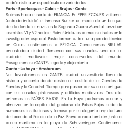
podrá asistir a un espectáculo de variedades.
Paris - Eperlecques - Calais - Brujas - Gante
Salimos hacia el norte de FRANCIA. En EPERLECQUES visitamos
(entrada incluida) el inmenso Bunker en medio de un bosque,
desde donde los nazis, en la Segunda Guerra Mundial, lanzaban
los misiles V1 y V2 hacia el Reino Unido, los primeros cohetes en la
investigación espacial. Posteriormente, tras una parada técnica
en Calais, continuamos a BÉLGICA. Conoceremos BRUJAS,
encantadora ciudad flamenca con sus canales, una de las
ciudades medievales mejor conservadas del mundo.
Proseguiremos a GANTE, llegada y alojamiento.
Gante - La haya - Amsterdam
Nos levantaremos en GANTE, ciudad universitaria llena de
historia y encanto donde destaca el castillo de los Condes de
Flandes y la Catedral. Tiempo para pasear por su casco antiguo,
con sus canales pintorescos y edificios medievales. Tras ello,
entramos los PAÍSES BAJOS. En La Haya podremos pasear y
almorzar en la capital del gobierno de Países Bajos, sede de
numerosas instituciones y famosa por su elegante arquitectura,
destacando el Palacio de la Paz. Breve parada también junto al
paseo marítimo en la playa de Scheveningen. Continuamos