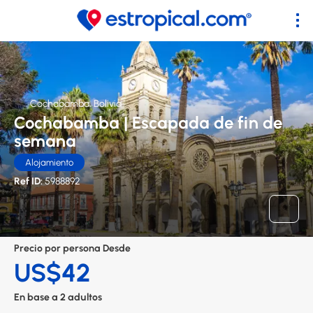
Cochabamba, Bolivia
Cochabamba | Escapada de fin de
semana
Alojamiento
Ref ID:
5988892
Precio por persona Desde
US$42
En base a 2 adultos