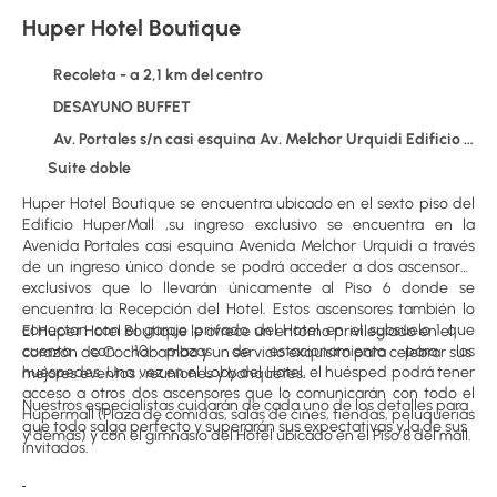
Huper Hotel Boutique
Recoleta - a 2,1 km del centro
DESAYUNO BUFFET
Av. Portales s/n casi esquina Av. Melchor Urquidi Edificio Hupermall Piso 6, Recoleta
Suite doble
Huper Hotel Boutique se encuentra ubicado en el sexto piso del
Edificio HuperMall ,su ingreso exclusivo se encuentra en la
Avenida Portales casi esquina Avenida Melchor Urquidi a través
de un ingreso único donde se podrá acceder a dos ascensores
exclusivos que lo llevarán únicamente al Piso 6 donde se
encuentra la Recepción del Hotel. Estos ascensores también lo
conectan con el garaje privado del Hotel en el subsuelo 1 que
El Huper Hotel Boutique le ofrece un entorno privilegiado en el
cuenta con 10 plazas de estacionamiento para los
corazón de Cochabamba y un servicio exquisito para celebrar sus
huéspedes. Una vez en el Loby del Hotel, el huésped podrá tener
mejores eventos , reuniones y banquetes.
acceso a otros dos ascensores que lo comunicarán con todo el
Nuestros especialistas cuidarán de cada uno de los detalles para
Hupermall (Plaza de comidas, salas de cines, tiendas, peluquerías
que todo salga perfecto y superarán sus expectativas y la de sus
y demás) y con el gimnasio del Hotel ubicado en el Piso 8 del mall.
invitados.