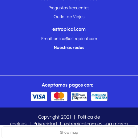
Preguntas frecuentes
Outlet de Viajes
estropical.com
Email: online@estropical.com
Nuestras redes
Aceptamos pagos con:
Copyright 2021
|
Politica de
cookies
|
Privacidad
|
estropical.com es una marca
registrada de TROPICAL TOURS LTDA
Show map