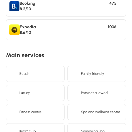
Booking
475
8.2/10
Expedia
1006
8.6/10
Main services
Beach
Family friendly
Luxury
Pets not allowed
Fitness centre
Spa and wellness centre
Kids'''' club
Swimming Pool