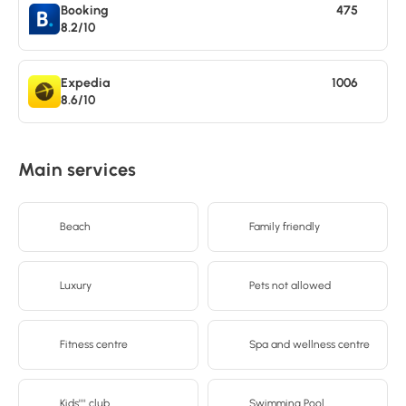
Booking
475
8.2/10
Expedia
1006
8.6/10
Main services
Beach
Family friendly
Luxury
Pets not allowed
Fitness centre
Spa and wellness centre
Kids'''' club
Swimming Pool