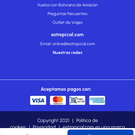
Vuelos con Boliviana de Aviación
Preguntas frecuentes
Outlet de Viajes
estropical.com
Email: online@estropical.com
Nuestras redes
Aceptamos pagos con:
Copyright 2021
|
Politica de
cookies
|
Privacidad
|
estropical.com es una marca
registrada de TROPICAL TOURS LTDA