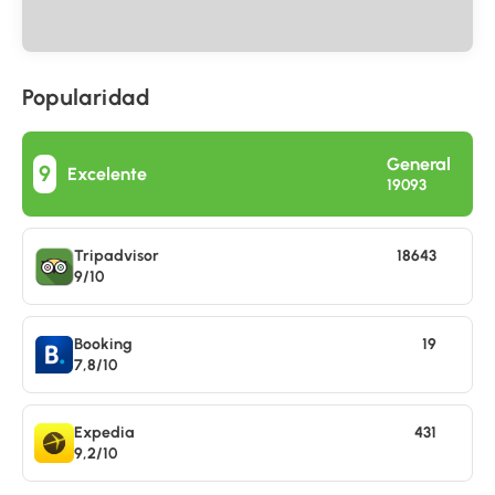
Popularidad
General
9
Excelente
19093
Tripadvisor
18643
9/10
Booking
19
7,8/10
Expedia
431
9,2/10