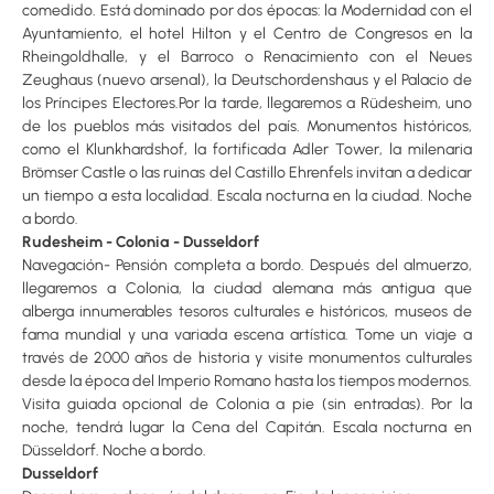
comedido. Está dominado por dos épocas: la Modernidad con el
Ayuntamiento, el hotel Hilton y el Centro de Congresos en la
Rheingoldhalle, y el Barroco o Renacimiento con el Neues
Zeughaus (nuevo arsenal), la Deutschordenshaus y el Palacio de
los Príncipes Electores.Por la tarde, llegaremos a Rüdesheim, uno
de los pueblos más visitados del país. Monumentos históricos,
como el Klunkhardshof, la fortificada Adler Tower, la milenaria
Brömser Castle o las ruinas del Castillo Ehrenfels invitan a dedicar
un tiempo a esta localidad. Escala nocturna en la ciudad. Noche
a bordo.
Rudesheim - Colonia - Dusseldorf
Navegación- Pensión completa a bordo. Después del almuerzo,
llegaremos a Colonia, la ciudad alemana más antigua que
alberga innumerables tesoros culturales e históricos, museos de
fama mundial y una variada escena artística. Tome un viaje a
través de 2000 años de historia y visite monumentos culturales
desde la época del Imperio Romano hasta los tiempos modernos.
Visita guiada opcional de Colonia a pie (sin entradas). Por la
noche, tendrá lugar la Cena del Capitán. Escala nocturna en
Düsseldorf. Noche a bordo.
Dusseldorf