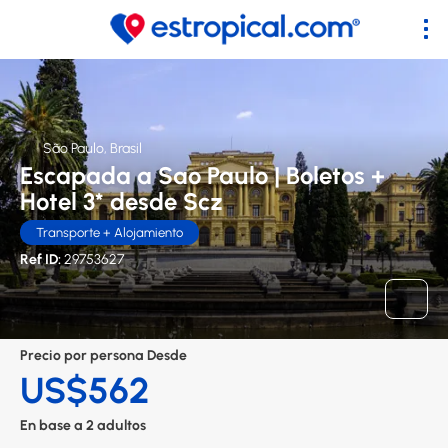
São Paulo, Brasil
Escapada a Sao Paulo | Boletos +
Hotel 3* desde Scz
Transporte + Alojamiento
Ref ID:
29753627
Precio por persona Desde
US$562
En base a 2 adultos