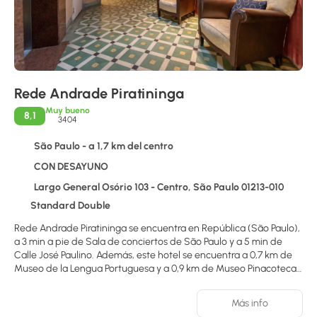
Rede Andrade Piratininga
Muy bueno
8,1
3404
São Paulo - a 1,7 km del centro
CON DESAYUNO
Largo General Osório 103 - Centro, São Paulo 01213-010
Standard Double
Rede Andrade Piratininga se encuentra en República (São Paulo),
a 3 min a pie de Sala de conciertos de São Paulo y a 5 min de
Calle José Paulino. Además, este hotel se encuentra a 0,7 km de
Museo de la Lengua Portuguesa y a 0,9 km de Museo Pinacoteca
do Estado de Sao Paulo.
Más info
Te sentirás como en tu propia casa en cualquiera de las 81