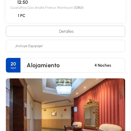
12:50
Guarulhos Gov Andre Franco Montouro
(GRU)
1 PC
Detalles
¡Incluye Equipaje!
20
Alojamiento
4 Noches
sept