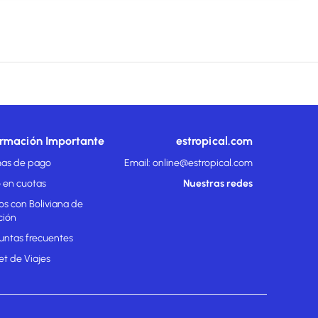
ormación Importante
estropical.com
as de pago
Email: online@estropical.com
 en cuotas
Nuestras redes
os con Boliviana de
ción
untas frecuentes
et de Viajes