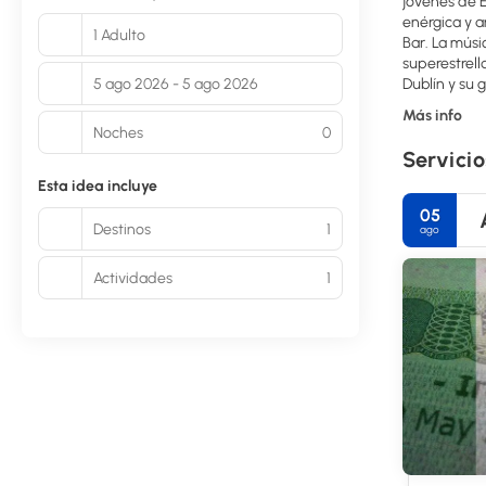
jóvenes de E
enérgica y a
1 Adulto
Bar. La músi
superestrell
5 ago 2026 - 5 ago 2026
Dublín y su 
Más info
Noches
0
Servicio
Esta idea incluye
05
Destinos
1
ago
Actividades
1