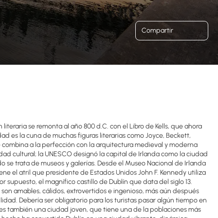
Compartir
literaria se remonta al año 800 d.C. con el Libro de Kells, que ahora
udad es la cuna de muchas figuras literarias como Joyce, Beckett,
 combina a la perfección con la arquitectura medieval y moderna
dad cultural; la UNESCO designó la capital de Irlanda como la ciudad
do se trata de museos y galerías. Desde el Museo Nacional de Irlanda
iene el atril que presidente de Estados Unidos John F. Kennedy utiliza
r supuesto, el magnífico castillo de Dublín que data del siglo 13.
s son amables, cálidos, extrovertidos e ingenioso, más aún después
dad. Debería ser obligatorio para los turistas pasar algún tiempo en
n es también una ciudad joven, que tiene una de la poblaciones más