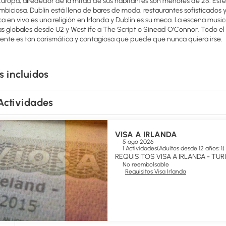
uropa, alrededor de la mitad de sus habitantes son menores de 25. Este
mbiciosa. Dublín está llena de bares de moda, restaurantes sofisticados 
ca en vivo es una religión en Irlanda y Dublín es su meca. La escena mus
as globales desde U2 y Westlife a The Script o Sinead O'Connor. Todo el
gente es tan carismática y contagiosa que puede que nunca quiera irse.
s incluidos
Actividades
VISA A IRLANDA
5 ago 2026
1 Actividades
(
Adultos desde 12 años: 1
)
REQUISITOS VISA A IRLANDA - TU
No reembolsable
Requisitos Visa Irlanda