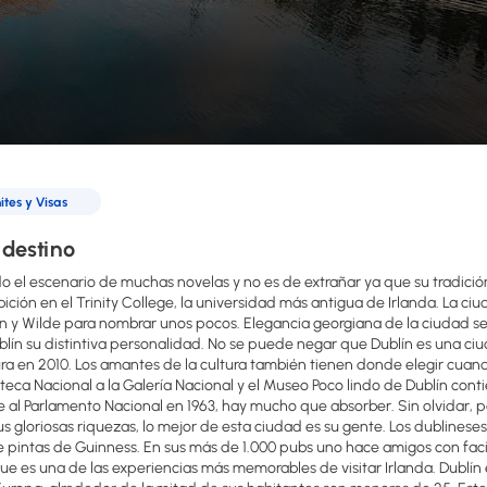
tes y Visas
 destino
do el escenario de muchas novelas y no es de extrañar ya que su tradición 
bición en el Trinity College, la universidad más antigua de Irlanda. La ci
n y Wilde para nombrar unos pocos. Elegancia georgiana de la ciudad se
lín su distintiva personalidad. No se puede negar que Dublín es una ciu
tura en 2010. Los amantes de la cultura también tienen donde elegir cuan
ioteca Nacional a la Galería Nacional y el Museo Poco lindo de Dublín cont
se al Parlamento Nacional en 1963, hay mucho que absorber. Sin olvidar, po
s gloriosas riquezas, lo mejor de esta ciudad es su gente. Los dublinese
 pintas de Guinness. En sus más de 1.000 pubs uno hace amigos con facili
ue es una de las experiencias más memorables de visitar Irlanda. Dublí