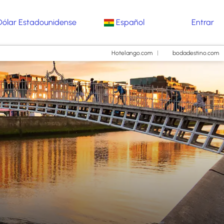
Dólar Estadounidense
Español
Entrar
Hotelango.com
bodadestino.com