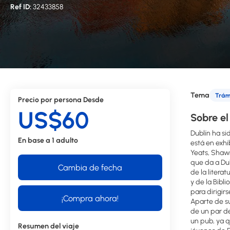
Ref ID:
32433858
Tema
Trámi
Precio por persona Desde
US$60
Sobre el
Dublín ha si
En base a 1 adulto
está en exhi
Yeats, Shaw
que da a Dub
Cambia de fecha
de la litera
y de la Bibl
para dirigir
¡Compra ahora!
Aparte de su
de un par de
un pub, ya q
Resumen del viaje