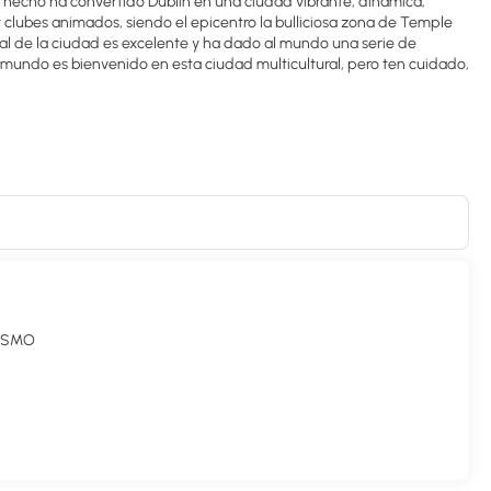
 hecho ha convertido Dublín en una ciudad vibrante, dinámica,
y clubes animados, siendo el epicentro la bulliciosa zona de Temple
ical de la ciudad es excelente y ha dado al mundo una serie de
 mundo es bienvenido en esta ciudad multicultural, pero ten cuidado,
RISMO