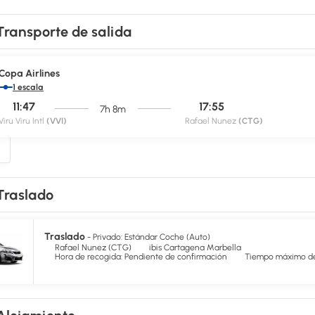
Transporte de salida
Copa Airlines
1 escala
11:47
17:55
7h 8m
Viru Viru Intl
(VVI)
Rafael Nunez
(CTG)
Traslado
Traslado
- Privado: Estándar Coche (Auto)
Rafael Nunez (CTG)
ibis Cartagena Marbella
Hora de recogida: Pendiente de confirmación
Tiempo máximo de