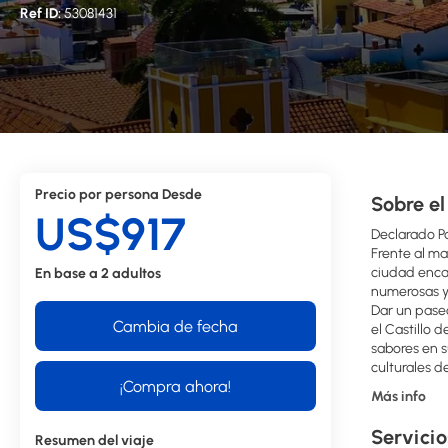
Ref ID:
53081431
Precio por persona Desde
Sobre el
US$917
Declarado P
Frente al ma
ciudad enca
En base a 2 adultos
numerosas y 
Dar un paseo
Cambia de fecha
el Castillo 
sabores en s
culturales d
¡Compra ahora!
Más info
Servicio
Resumen del viaje