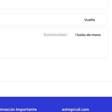
bulo a tu disposición. Pagando un pequeño suplemento podrás
 pago y aparcamiento sin asistencia gratuito.
Vuelta
1 bolso de mano
Económica Basic
ormación Importante
estropical.com