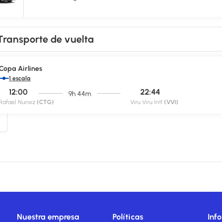
rario es de 06:30 a 11:00.
entro de negocios, check-out exprés y periódicos gratuitos en el vestí
restaciones como servicio de transporte al aeropuerto (ida y vuelta) de
Transporte de vuelta
Copa Airlines
1 escala
12:00
22:44
9h 44m
Rafael Nunez
(CTG)
Viru Viru Intl
(VVI)
Nuestra empresa
Políticas
Inf