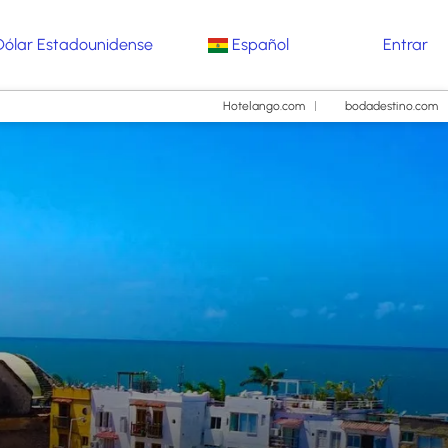
Dólar Estadounidense
Español
Entrar
Hotelango.com
bodadestino.com