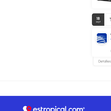
semana el ho
Tendrás un c
aprovechar p
18
sept
Detalles