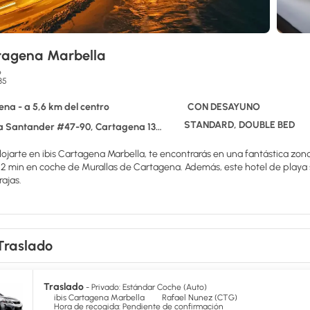
rtagena Marbella
o
35
na - a 5,6 km del centro
CON DESAYUNO
STANDARD, DOUBLE BED
 Santander #47-90, Cartagena 130002
lojarte en ibis Cartagena Marbella, te encontrarás en una fantástica zo
rallas de Cartagena. Además, este hotel de playa se encuentra a 2,9 km de Torre del Reloj y a 3 km de Castillo de San
rajas.
s prácticos servicios que se te ofrecen, como conexión a Internet wifi grat
como en tu propia casa en cualquiera de las 180 habitaciones con aire aco
Traslado
 contacto con los tuyos. Además, podrás disfrutar de canales por cable
modidades, se incluyen teléfono y caja fuerte, además de un servicio de 
agena Marbella tienes un restaurante a tu disposición, o la posibilidad 
Traslado
- Privado: Estándar Coche (Auto)
ita en el bar o lounge. El desayuno bufé, con un coste adicional, se ofrec
ibis Cartagena Marbella
Rafael Nunez (CTG)
Hora de recogida: Pendiente de confirmación