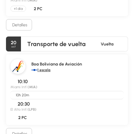
Miami Intl
(MIA)
2 PC
+1 día
Detalles
20
Transporte de vuelta
Vuelta
oct
Boa Boliviana de Aviación
1 escala
10:10
Miami Intl
(MIA)
10h 20m
20:30
El Alto Intl
(LPB)
2 PC
Detalles