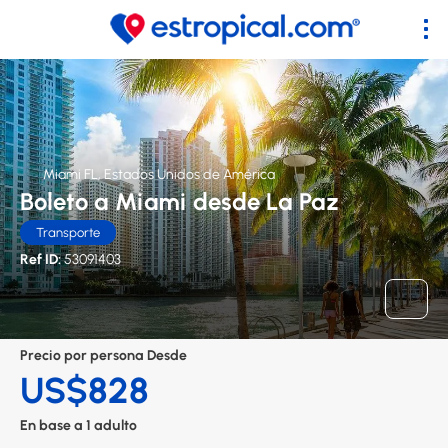
Miami FL, Estados Unidos de América
Boleto a Miami desde La Paz
Transporte
Ref ID:
53091403
Precio por persona Desde
US$828
En base a 1 adulto