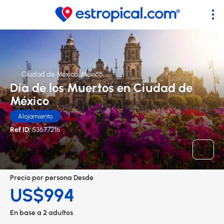
Ciudad de México, México
Día de los Muertos en Ciudad de
México
Alojamiento
Ref ID:
53677216
Precio por persona Desde
US$994
En base a 2 adultos