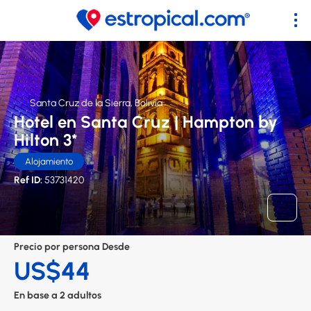
Santa Cruz de la Sierra, Bolivia
Hotel en Santa Cruz | Hampton by
Hilton 3*
Alojamiento
Ref ID:
53731420
Precio por persona Desde
US$44
En base a 2 adultos