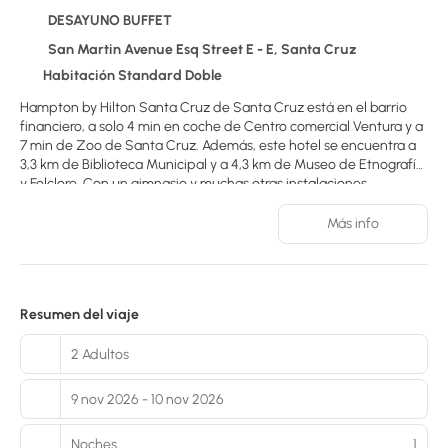
DESAYUNO BUFFET
San Martin Avenue Esq Street E - E, Santa Cruz
Habitación Standard Doble
Hampton by Hilton Santa Cruz de Santa Cruz está en el barrio
financiero, a solo 4 min en coche de Centro comercial Ventura y a
7 min de Zoo de Santa Cruz. Además, este hotel se encuentra a
3,3 km de Biblioteca Municipal y a 4,3 km de Museo de Etnografía
y Folclore. Con un gimnasio y muchas otras instalaciones
recreativas a tu disposición, no te quedará ni un minuto libre.
Tienes también jardín donde sentarte a contemplar el paisaje.
Más info
Otros servicios de este hotel incluyen conexión a Internet wifi
gratis, servicios de conserjería y servicio de canguro (de pago). Te
sentirás como en tu propia casa en cualquiera de las 72
habitaciones con microondas y televisión de pantalla plana. Se
Resumen del viaje
ofrece una conexión a Internet por cable y wifi gratis. Entre las
comodidades, se incluyen caja fuerte, botella de agua gratuita y
2 Adultos
teléfono.
9 nov 2026 - 10 nov 2026
Noches
1