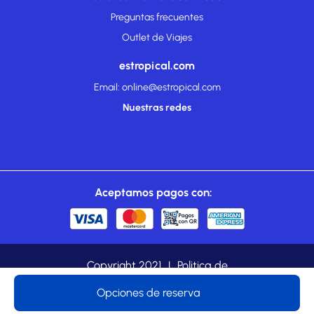
Preguntas frecuentes
Outlet de Viajes
estropical.com
Email: online@estropical.com
Nuestras redes
Aceptamos pagos con:
Copyright 2021
|
Politica de
cookies
|
Privacidad
|
estropical.com es una marca
Opciones de reserva
registrada de TROPICAL TOURS LTDA