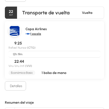
22
Transporte de vuelta
Vuelta
oct
Copa Airlines
1 escala
9:25
Rafael Nunez
(CTG)
12h 19m
22:44
Viru Viru Intl
(VVI)
1 bolso de mano
Económica Basic
Detalles
Resumen del viaje