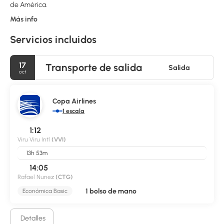
de América.
Más info
Servicios incluidos
17
Transporte de salida
Salida
oct
Copa Airlines
1 escala
1:12
Viru Viru Intl
(VVI)
13h 53m
14:05
Rafael Nunez
(CTG)
1 bolso de mano
Económica Basic
Detalles