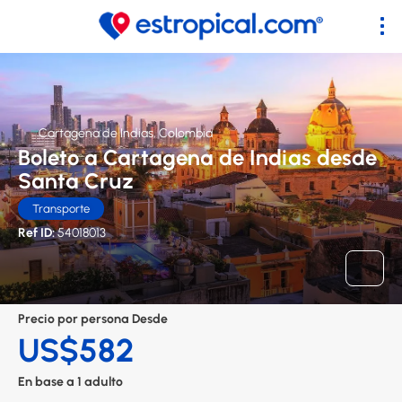
Cartagena de Indias, Colombia
Boleto a Cartagena de Indias desde
Santa Cruz
Transporte
Ref ID:
54018013
Precio por persona Desde
US$582
En base a 1 adulto