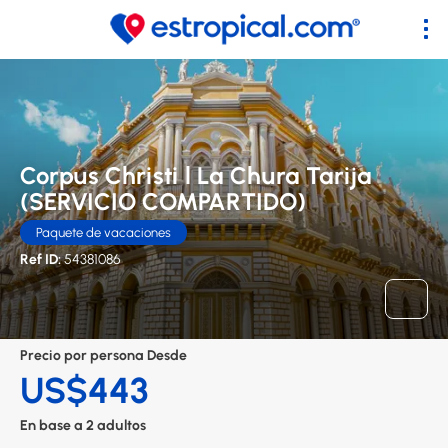
Corpus Christi l La Chura Tarija
(SERVICIO COMPARTIDO)
Paquete de vacaciones
Ref ID:
54381086
Precio por persona Desde
US$443
En base a 2 adultos