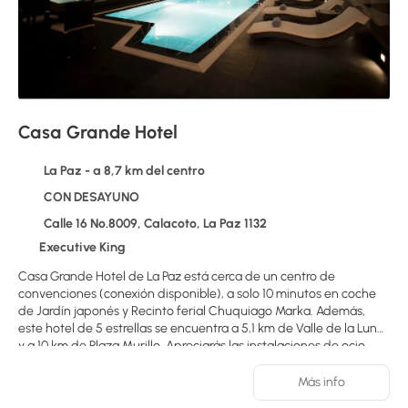
Casa Grande Hotel
La Paz - a 8,7 km del centro
CON DESAYUNO
Calle 16 No.8009, Calacoto, La Paz 1132
Executive King
Casa Grande Hotel de La Paz está cerca de un centro de
convenciones (conexión disponible), a solo 10 minutos en coche
de Jardín japonés y Recinto ferial Chuquiago Marka. Además,
este hotel de 5 estrellas se encuentra a 5,1 km de Valle de la Luna
y a 10 km de Plaza Murillo. Apreciarás las instalaciones de ocio,
que incluyen un centro de bienestar, una piscina cubierta y una
bañera de hidromasaje. Otros servicios de este hotel incluyen
Más info
conexión a Internet wifi gratis, servicios de conserjería y servicio