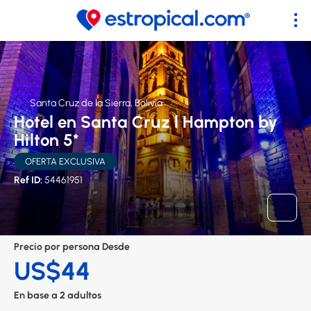
Santa Cruz de la Sierra, Bolivia
Hotel en Santa Cruz l Hampton by
Hilton 5*
OFERTA EXCLUSIVA
Ref ID:
54461951
Precio por persona Desde
US$44
En base a 2 adultos