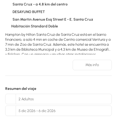
Santa Cruz - a 4,8 km del centro
DESAYUNO BUFFET
San Martin Avenue Esq Street E - E, Santa Cruz
Habitación Standard Doble
Hampton by Hilton Santa Cruz de Santa Cruz está en el barrio
financiero, a solo 4 min en coche de Centro comercial Ventura y a
7 min de Zoo de Santa Cruz. Además, este hotel se encuentra a
3,3 km de Biblioteca Municipal y a 4,3 km de Museo de Etnografía
y Folclore. Con un gimnasio y muchas otras instalaciones
recreativas a tu disposición, no te quedará ni un minuto libre.
Tienes también jardín donde sentarte a contemplar el paisaje.
Más info
Otros servicios de este hotel incluyen conexión a Internet wifi
gratis, servicios de conserjería y servicio de canguro (de pago). Te
sentirás como en tu propia casa en cualquiera de las 72
habitaciones con microondas y televisión de pantalla plana. Se
Resumen del viaje
ofrece una conexión a Internet por cable y wifi gratis. Entre las
comodidades, se incluyen caja fuerte, botella de agua gratuita y
2 Adultos
teléfono.
5 dic 2026 - 6 dic 2026