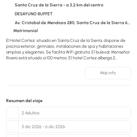
Santa Cruz de la Sierra - a 3,2 km del centro
DESAYUNO BUFFET
Av. Cristobal de Mendoza 280, Santa Cruz de la Sierra 626
Matrimonial
El Hotel Cortez, situado en Santa Cruz de la Sierra, dispone de
piscina exterior, gimnasio, instalaciones de spa y habitaciones
amplias y elegantes. Se facilita WiFi gratuita. El bulevar Monseñor
Rivero está situado a 100 metros. El hotel Cortez alberga 2
restaurantes y ofrece a diario un desayuno buffet completo de
estilo estadounidense que incluye frutas tropicales. Además, se
Más info
proporciona servicio de habitaciones. Las habitaciones están
equipadas con aire acondicionado regulable, TV de pantalla
plana, minibar, caja fuerte y calefacción. Incluyen baño privado
con ducha, artículos de aseo y secador de pelo. El
establecimiento dispone de recepción 24 horas con personal
Resumen del viaje
experto que ofrece información sobre la zona. La plaza 24 de
Septiembre, la principal de la ciudad, se encuentra a 10 calles del
2 Adultos
establecimiento. El establecimiento proporciona aparcamiento
privado gratuito y está a 13 km del aeropuerto Viru Viru.
5 dic 2026 - 6 dic 2026