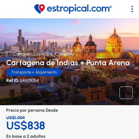
Cartagena de Indias, Colombia
Cartagena de Indias + Punta Arena
Transporte + Alojamiento
Ref ID:
54609764
Precio por persona Desde
US$1,004
US$838
En base a 2 adultos