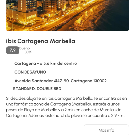
ibis Cartagena Marbella
Bueno
7,9
3335
Cartagena - a 5,6 km del centro
CON DESAYUNO
Avenida Santander #47-90, Cartagena 130002
STANDARD, DOUBLE BED
Si decides alojarte en ibis Cartagena Marbella, te encontrarás en
una fantástica zona de Cartagena (Marbella), estarás a unos
pasos de Playa de Marbella y a 2 min en coche de Murallas de
Cartagena. Además, este hotel de playa se encuentra a 2,9 km
de Torre del Reloj y a 3 km de Castillo de San Felipe de Barajas.
Más info
Aprovecha los prácticos servicios que se te ofrecen, como