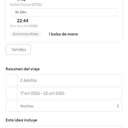
Rafael Nunez
(CTG)
11h 59m
22:44
Viru Viru Intl
(VVI)
1 bolso de mano
Económica Basic
Detalles
Resumen del viaje
2 Adultos
17 oct 2026 - 22 oct 2026
Noches
5
Esta idea incluye