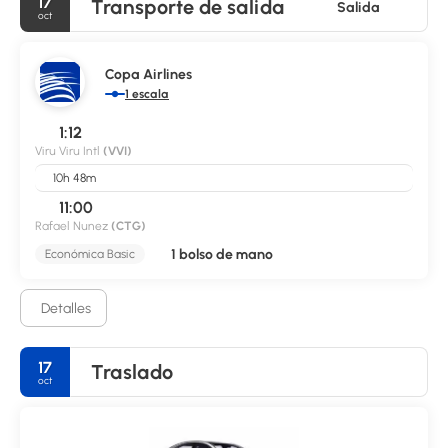
17
Transporte de salida
Salida
oct
Copa Airlines
1 escala
1:12
Viru Viru Intl
(VVI)
10h 48m
11:00
Rafael Nunez
(CTG)
1 bolso de mano
Económica Basic
Detalles
17
Traslado
oct