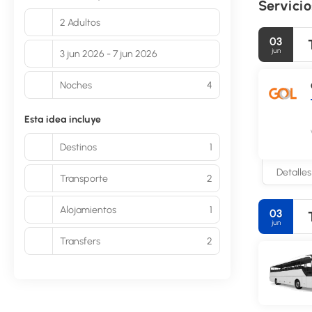
Servicio
2 Adultos
03
jun
3 jun 2026 - 7 jun 2026
Noches
4
Esta idea incluye
Destinos
1
Detalles
Transporte
2
Alojamientos
1
03
jun
Transfers
2