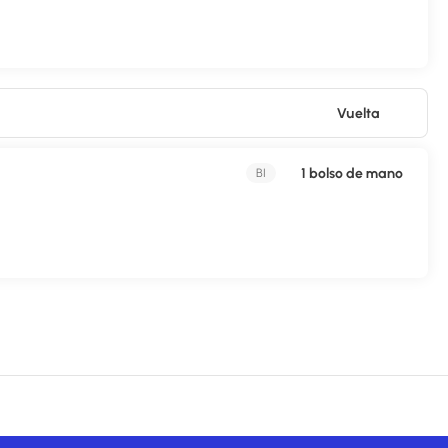
ilingüe a tu disposición. ¿Estás organizando un evento en São Paulo?
onferencias y salas de reuniones. Hay un aparcamiento sin asistencia
Vuelta
1 bolso de mano
BI