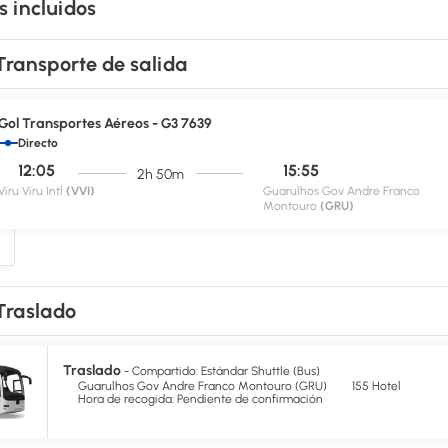
s incluidos
Transporte de salida
Gol Transportes Aéreos - G3 7639
Directo
12:05
15:55
2h 50m
Viru Viru Intl
(VVI)
Guarulhos Gov Andre Franco
Montouro
(GRU)
Traslado
Traslado
- Compartido: Estándar Shuttle (Bus)
Guarulhos Gov Andre Franco Montouro (GRU)
155 Hotel
Hora de recogida: Pendiente de confirmación