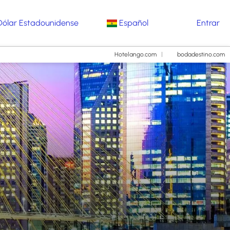
Dólar Estadounidense
Español
Entrar
Hotelango.com
bodadestino.com