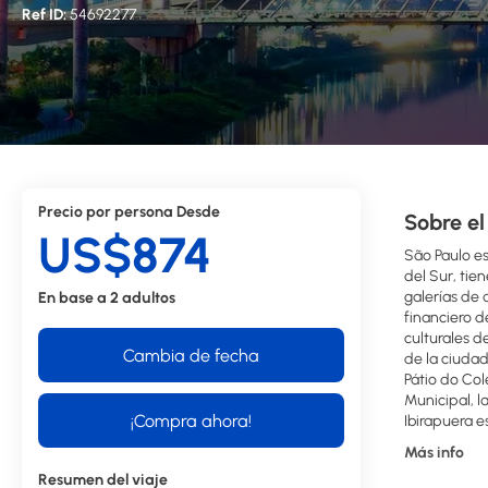
Ref ID:
54692277
Precio por persona Desde
Sobre el
US$874
São Paulo es
del Sur, tie
galerías de 
En base a 2 adultos
financiero d
culturales d
Cambia de fecha
de la ciudad
Pátio do Col
Municipal, l
¡Compra ahora!
Ibirapuera e
Más info
Resumen del viaje