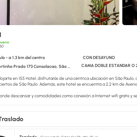
l
bueno
60
lo - a 1,3 km del centro
CON DESAYUNO
CAMA DOBLE ESTÁNDAR O 
nho Prado 173 Consolacao, São Paulo 01306-040
lojarte en 155 Hotel, disfrutarás de una céntrica ubicación en São Paulo
Sala de conciertos de São Paulo. Además, este hotel se encuentra a 2,
onde descansar y comodidades como conexión a Internet wifi gratis y serv
como en tu propia casa en cualquiera de las 72 habitaciones con aire aco
 los tuyos. Además, podrás disfrutar de canales digitales. El baño privad
Traslado
ersonal gratuitos. Entre las comodidades, se incluyen caja fuerte, escrito
rve deliciosas comidas en 155. Se ofrece un desayuno bufé gratuito todos l