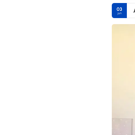
03
jun