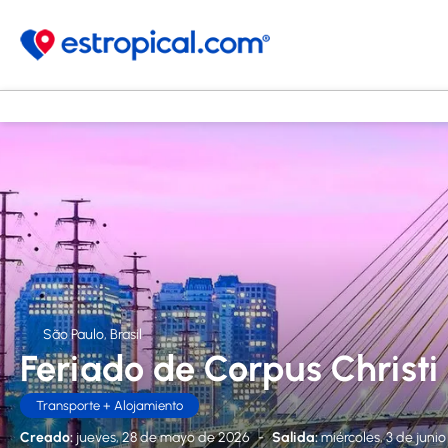
São Paulo, Brasil
Feriado de Corpus Christi
Transporte + Alojamiento
Creado:
jueves, 28 de mayo de 2026
-
Salida:
miércoles, 3 de juni