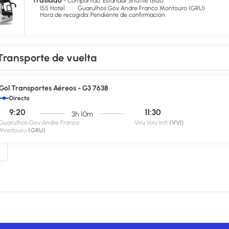
Traslado
- Compartido: Estándar Shuttle (Bus)
entro de negocios, un servicio de recepción las 24 horas y atención mult
155 Hotel
Guarulhos Gov Andre Franco Montouro (GRU)
Hora de recogida: Pendiente de confirmación
l tienes a tu disposición 11 metros cuadrados de espacio con zona para c
sponible.
Transporte de vuelta
Gol Transportes Aéreos - G3 7638
Directo
9:20
11:30
3h 10m
Guarulhos Gov Andre Franco
Viru Viru Intl
(VVI)
Montouro
(GRU)