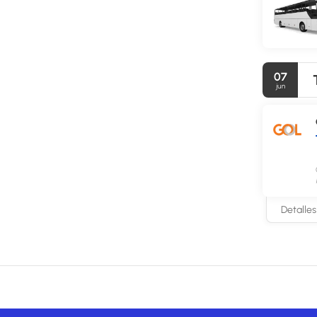
Tendrás un c
En este hote
(de pago) di
07
jun
Detalles