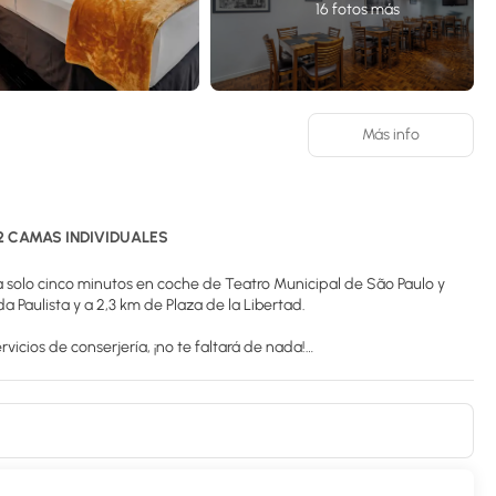
16 fotos más
Más info
2 CAMAS INDIVIDUALES
, a solo cinco minutos en coche de Teatro Municipal de São Paulo y
2 km de Avenida Paulista y a 2,3 km de Plaza de la Libertad.
icios de conserjería, ¡no te faltará de nada!
ndicionado y minibar. La conexión wifi gratis te mantendrá en
o con ducha está provisto de cabezal de ducha tipo lluvia y artículos
rio y teléfono.
os días de 06:30 a 10:30.