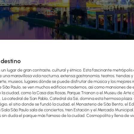
 destino
 un lugar de gran contraste, cultural y étnico. Esta fascinante metrópoli
ne una maravillosa vida nocturna, extensa gastronomía, teatros, tiendas
arte, museos, lugares dónde se puede disfrutar de música y los mejores re
e São Paulo, se ven muchos edificios modernos, así como mansiones de es
e la ciudad, como la Casa das Rosas, Parque Trianon o el Museu de Arte de
. La catedral de San Pablo, Catedral da Sé, domina esta hermosa plaza.
égio, el sitio donde se fundó la ciudad, el Monasterio de São Bento, el Ed
a Sala São Paulo sala de conciertos, tren Estación y el Mercado Municip
s sin duda el parque más famoso de la ciudad. Cosmopolita y llena de vi