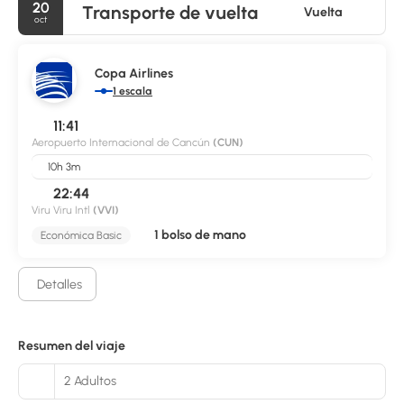
20
Transporte de vuelta
Vuelta
oct
Copa Airlines
1 escala
11:41
Aeropuerto Internacional de Cancún
(CUN)
10h 3m
22:44
Viru Viru Intl
(VVI)
1 bolso de mano
Económica Basic
Detalles
Resumen del viaje
2 Adultos