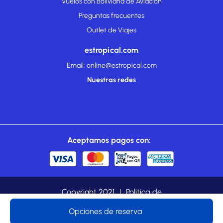
Vuelos con Boliviana de Aviación
Preguntas frecuentes
Outlet de Viajes
estropical.com
Email: online@estropical.com
Nuestras redes
Aceptamos pagos con:
Copyright 2021
|
Politica de
cookies
|
Privacidad
|
estropical.com es una marca
Opciones de reserva
registrada de TROPICAL TOURS LTDA