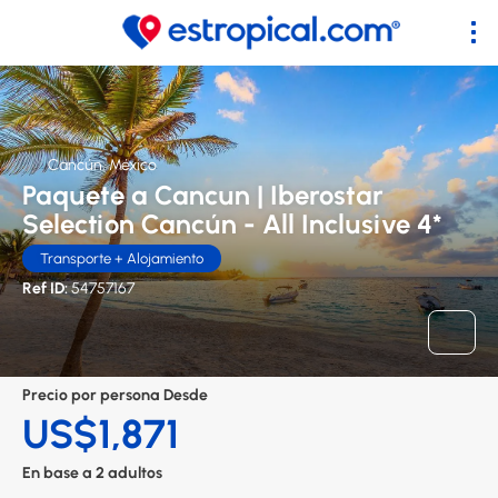
Cancún, México
Paquete a Cancun | Iberostar
Selection Cancún - All Inclusive 4*
Transporte + Alojamiento
Ref ID:
54757167
Precio por persona Desde
US$1,871
En base a 2 adultos