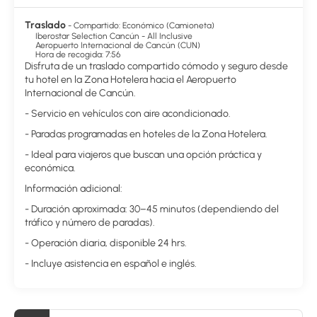
Degusta algo de cocina mediterránea en Al Mar Restaurant, uno
Traslado
- Compartido: Económico (Camioneta)
de los 5 restaurantes de este alojamiento. El alojamiento también
Iberostar Selection Cancún - All Inclusive
te ofrece servicio de habitaciones con horario limitado y una
Aeropuerto Internacional de Cancún (CUN)
Hora de recogida: 7:56
cafetería. Relájate con un refresco en el bar en la playa, en el bar
Disfruta de un traslado compartido cómodo y seguro desde
junto a la piscina o en uno de los 5 bares con salón. Se ofrece un
tu hotel en la Zona Hotelera hacia el Aeropuerto
desayuno bufé gratuito todos los días de 08:00 a 11:00.
Internacional de Cancún.
Tendrás un centro de negocios abierto las 24 horas, tintorería y un
- Servicio en vehículos con aire acondicionado.
servicio de recepción las 24 horas a tu disposición. ¿Estás
- Paradas programadas en hoteles de la Zona Hotelera.
organizando un evento en Cancún? En este alojamiento tienes a
tu disposición 10126 metros cuadrados de espacio con zona para
- Ideal para viajeros que buscan una opción práctica y
conferencias y salas de reuniones. Pagando un pequeño
económica.
suplemento podrás aprovechar prestaciones como servicio de
Información adicional:
transporte al aeropuerto (ida y vuelta) disponible 24 horas y
aparcamiento con asistencia gratuito.
- Duración aproximada: 30–45 minutos (dependiendo del
tráfico y número de paradas).
- Operación diaria, disponible 24 hrs.
- Incluye asistencia en español e inglés.