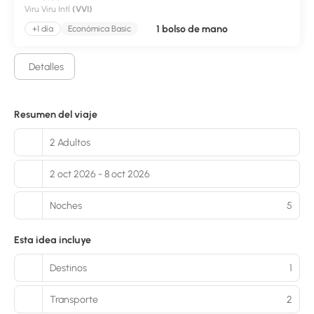
Viru Viru Intl
(VVI)
1 bolso de mano
+1 día
Económica Basic
Detalles
Resumen del viaje
2 Adultos
2 oct 2026 - 8 oct 2026
Noches
5
Esta idea incluye
Destinos
1
Transporte
2