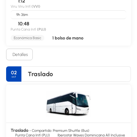
1:12
Viru Viru Intl
(VVI)
9h 36m
10:48
Punta Cana Intl
(PUJ)
1 bolso de mano
Económica Basic
Detalles
02
Traslado
oct
Traslado
- Compartido: Premium Shuttle (Bus)
Punta Cana Intl (PUJ)
Iberostar Waves Dominicana All Inclusive