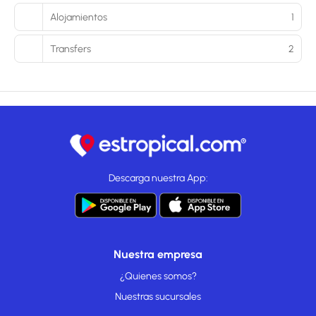
Alojamientos
1
Transfers
2
Descarga nuestra App:
Nuestra empresa
¿Quienes somos?
Nuestras sucursales