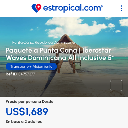
Punta Cana, República Dominicana
Paquete a Punta Cana | Iberostar
Waves Dominicana All Inclusive 5*
Transporte + Alojamiento
Ref ID:
54757377
Precio por persona Desde
US$1,689
En base a 2 adultos