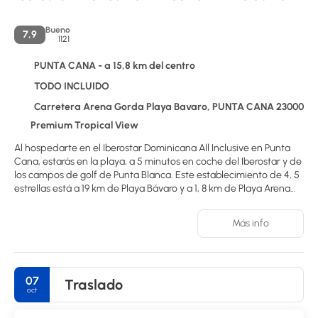
Bueno
7,9
1121
PUNTA CANA - a 15,8 km del centro
TODO INCLUIDO
Carretera Arena Gorda Playa Bavaro, PUNTA CANA 23000
Premium Tropical View
Al hospedarte en el Iberostar Dominicana All Inclusive en Punta
Cana, estarás en la playa, a 5 minutos en coche del Iberostar y de
los campos de golf de Punta Blanca. Este establecimiento de 4, 5
estrellas está a 19 km de Playa Bávaro y a 1, 8 km de Playa Arena
Gorda. Relájate en el spa de servicio completo con masajes,
tratamientos corporales y faciales. Después de una ronda de golf,
Más info
date un chapuzón en una de las 3 piscinas al aire libre. Disfruta de
wifi gratis, servicios de conserjería y servicio de niñera (de pago).
Las 506 habitaciones con aire acondicionado incluyen frigorífico,
televisor de pantalla plana, balcón privado y wifi gratis. Los baños
07
Traslado
disponen de ducha y bañera combinadas, artículos de tocador
oct
gratuitos y secador de pelo. Este establecimiento es todo
incluido. Las tarifas incluyen comidas y bebidas en los