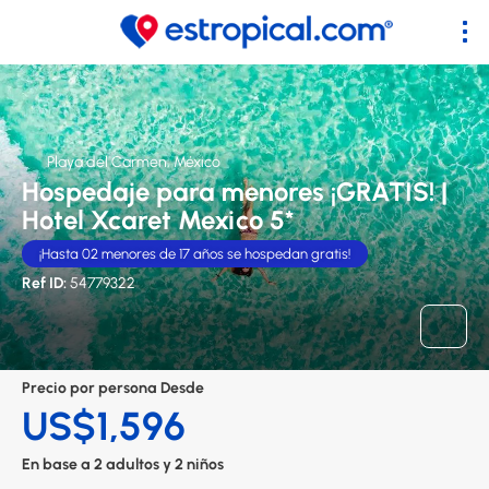
Playa del Carmen, México
Hospedaje para menores ¡GRATIS! |
Hotel Xcaret Mexico 5*
¡Hasta 02 menores de 17 años se hospedan gratis!
Ref ID:
54779322
Precio por persona Desde
US$1,596
En base a 2 adultos y 2 niños