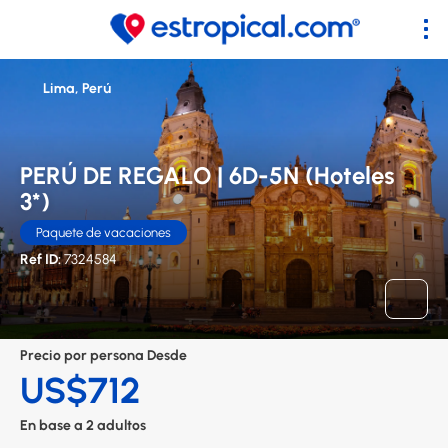
Lima, Perú
PERÚ DE REGALO | 6D-5N (Hoteles
3*)
Paquete de vacaciones
Ref ID:
7324584
Precio por persona Desde
US$712
En base a 2 adultos