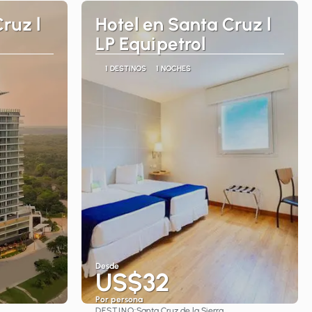
ruz l
Hotel en Santa Cruz l
LP Equipetrol
1 DESTINOS
1 NOCHES
Desde
US$32
Por persona
DESTINO:
Santa Cruz de la Sierra