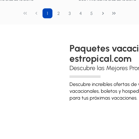
Ver
Ver
1
2
3
4
5
Paquetes vacaci
estropical.com
Descubre las Mejores Pr
Descubre increíbles ofertas de
vacacionales, boletos y hosped
para tus próximas vacaciones.