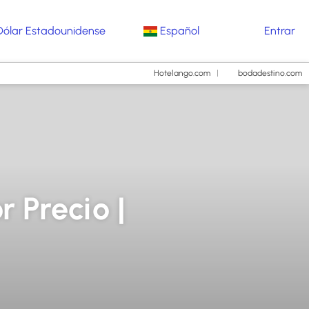
Dólar Estadounidense
Español
Entrar
Hotelango.com
bodadestino.com
 Precio |