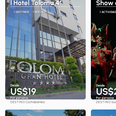
l Hotel Toloma 4*
Show 
1 DESTINOS
1 NOCHES
1 ACTIVIDA
Desde
Desde
US$19
US$
Por persona
Por persona
DESTINO:
DESTINO:
Cochabamba
Su
Ver