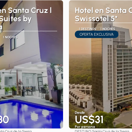
en Santa Cruz l
Hotel en Santa C
 Suites by
Swissotel 5*
a
1 DESTINOS
1 NOCHES
OFERTA EXCLUSIVA
1 NOCHES
Desde
30
US$31
Por persona
DESTINO:
ta Cruz de la Sierra
Santa Cruz de la Sierra