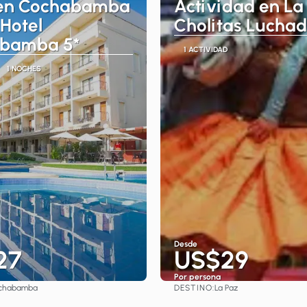
 en Cochabamba
Actividad en La 
 Hotel
Cholitas Lucha
bamba 5*
1 ACTIVIDAD
1 NOCHES
Desde
27
US$29
Por persona
DESTINO:
chabamba
La Paz
Ver
Ver