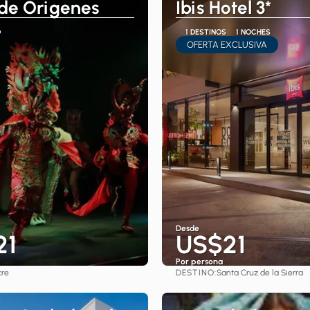
de Origenes
Ibis Hotel 3*
D
1 DESTINOS
1 NOCHES
OFERTA EXCLUSIVA
Desde
21
US$21
Por persona
DESTINO:
cre
Santa Cruz de la Sierra
Ver
Ver