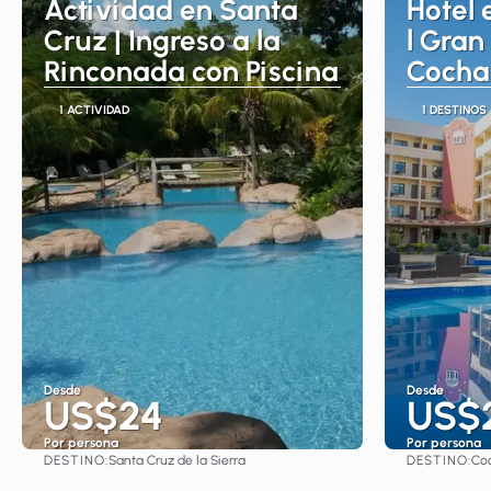
Actividad en Santa
Hotel
Cruz | Ingreso a la
l Gran
Rinconada con Piscina
Cocha
1 ACTIVIDAD
1 DESTINOS
Desde
Desde
US$24
US$
Por persona
Por persona
DESTINO:
DESTINO:
Santa Cruz de la Sierra
Co
Ver