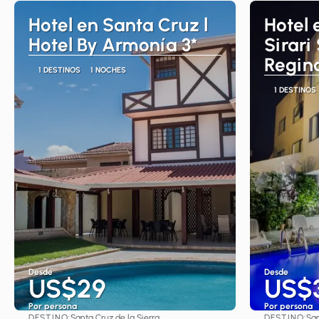
Hotel en Santa Cruz l
Hotel 
Hotel By Armonía 3*
Sirari
Regin
1 DESTINOS
1 NOCHES
1 DESTINOS
Desde
Desde
US$29
US$
Por persona
Por persona
DESTINO:
DESTINO:
Santa Cruz de la Sierra
San