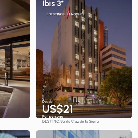
Ibis 3*
1 DESTINOS
1 NOCHES
Desde
US$21
Por persona
DESTINO:
Santa Cruz de la Sierra
Ver