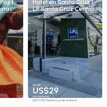
Paz l
Hotel en Santa Cruz l
doras
LP Santa Cruz Centro
1 DESTINOS
1 NOCHES
Desde
US$29
Por persona
DESTINO:
Santa Cruz de la Sierra
Ver