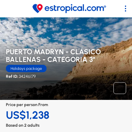
PUERTO MADRYN - CLÁSICO
BALLENAS - CATEGORIA 3*
Holidays package
Ref ID:
34246179
Price per person From
US$1,238
Based on 2 adults