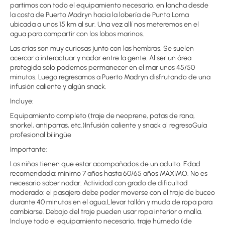
partimos con todo el equipamiento necesario, en lancha desde
la costa de Puerto Madryn hacia la lobería de Punta Loma
ubicada a unos 15 km al sur. Una vez allí nos meteremos en el
agua para compartir con los lobos marinos.
Las crías son muy curiosas junto con las hembras. Se suelen
acercar a interactuar y nadar entre la gente. Al ser un área
protegida solo podemos permanecer en el mar unos 45/50
minutos. Luego regresamos a Puerto Madryn disfrutando de una
infusión caliente y algún snack.
Incluye:
Equipamiento completo (traje de neoprene, patas de rana,
snorkel, antiparras, etc.)Infusión caliente y snack al regresoGuía
profesional bilingüe
Importante:
Los niños tienen que estar acompañados de un adulto. Edad
recomendada: mínimo 7 años hasta 60/65 años MÁXIMO. No es
necesario saber nadar. Actividad con grado de dificultad
moderado: el pasajero debe poder moverse con el traje de buceo
durante 40 minutos en el agua.Llevar tallón y muda de ropa para
cambiarse. Debajo del traje pueden usar ropa interior o malla.
Incluye todo el equipamiento necesario, traje húmedo (de