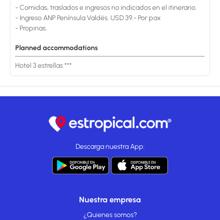
- Comidas, traslados e ingresos no indicados en el itinerario.
- Ingreso ANP Península Valdés. USD 39.- Por pax
- Propinas.
Planned accommodations
Hotel 3 estrellas ***
Descarga nuestra App:
Nuestra empresa
¿Quienes somos?