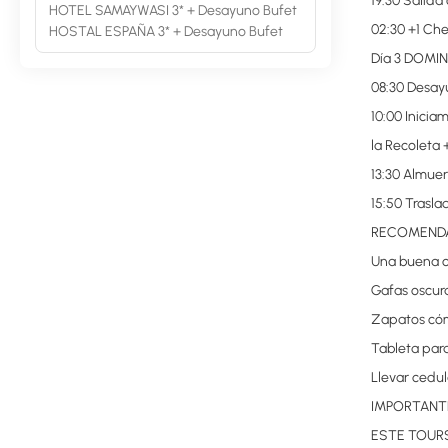
19:30 Salida
HOTEL SAMAYWASI 3* + Desayuno Bufet
02:30 +1 Ch
HOSTAL ESPAÑA 3* + Desayuno Bufet
Día 3 DOMI
08:30 Desay
10:00 Inicia
la Recoleta 
13:30 Almue
15:50 Trasla
RECOMEND
Una buena c
Gafas oscur
Zapatos cóm
Tableta par
Llevar cedu
IMPORTANT
ESTE TOURS