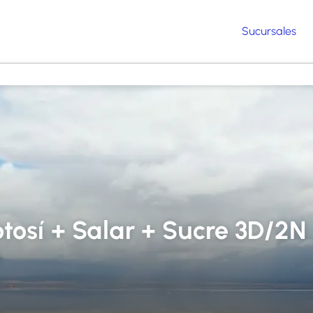
Sucursales
otosí + Salar + Sucre 3D/2N
)