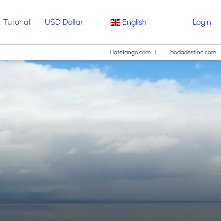
Tutorial
USD Dollar
English
Login
Hotelango.com
bodadestino.com