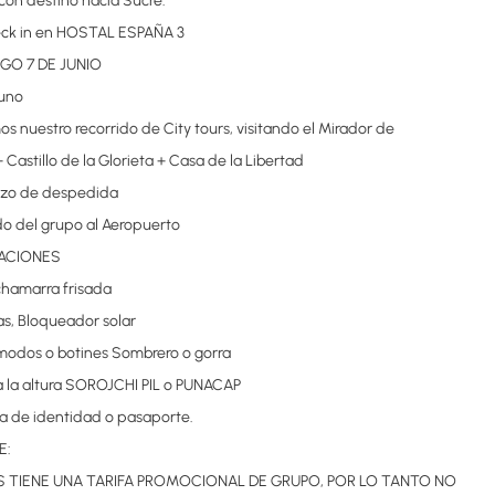
 con destino hacia Sucre.
eck in en HOSTAL ESPAÑA 3
NGO 7 DE JUNIO
uno
mos nuestro recorrido de City tours, visitando el Mirador de
+ Castillo de la Glorieta + Casa de la Libertad
rzo de despedida
do del grupo al Aeropuerto
ACIONES
hamarra frisada
as, Bloqueador solar
odos o botines Sombrero o gorra
a la altura SOROJCHI PIL o PUNACAP
la de identidad o pasaporte.
E:
 TIENE UNA TARIFA PROMOCIONAL DE GRUPO, POR LO TANTO NO