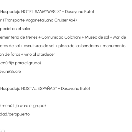
 Hospedaje HOTEL SAMAYWASI 3* + Desayuno Bufet
ar (Transporte Vagoneta Land Cruiser 4x4)
ecial en el salar
Cementerio de trenes + Comunidad Colchani + Museo de sal + Mar de
natas de sal + esculturas de sal + plaza de las banderas + monumento
ón de fotos + vino al atardecer
nú fijo para el grupo)
Uyuni/Sucre
 Hospedaje HOSTAL ESPAÑA 3* + Desayuno Bufet
(menú fijo para el grupo)
udad/aeropuerto
REO