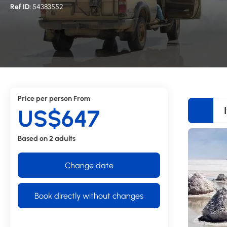
Ref ID:
54383552
Price per person From
US$647
Based on 2 adults
Change date
Book directly without changes