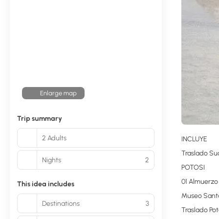
Enlarge map
Trip summary
2 Adults
INCLUYE
Traslado Suc
Nights
2
POTOSI
01 Almuerzo 
This idea includes
Museo Santa 
Destinations
3
Traslado Pot