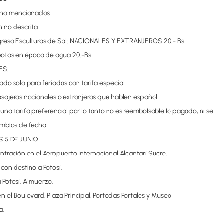
 no mencionadas
n no descrita
ngreso Esculturas de Sal: NACIONALES Y EXTRANJEROS 20.- Bs
 botas en época de agua 20.-Bs
ES:
tado solo para feriados con tarifa especial
sajeros nacionales o extranjeros que hablen español
e una tarifa preferencial por lo tanto no es reembolsable lo pagado, ni se
mbios de fecha
ES 5 DE JUNIO
tración en el Aeropuerto Internacional Alcantarí Sucre.
 con destino a Potosí.
a Potosí. Almuerzo.
en el Boulevard, Plaza Principal, Portadas Portales y Museo
a.