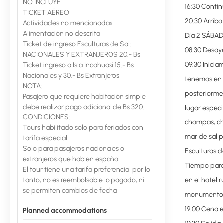
NO INCLUYE
16:30 Contin
TICKET AÉREO
20:30 Arribo
Actividades no mencionadas
Alimentación no descrita
Día 2 SÁBAD
Ticket de ingreso Esculturas de Sal:
08:30 Desay
NACIONALES Y EXTRANJEROS 20.- Bs
09:30 Inicia
Ticket ingreso a Isla Incahuasi 15.- Bs
Nacionales y 30.- Bs Extranjeros
tenemos en e
NOTA:
posteriorme
Pasajero que requiere habitación simple
debe realizar pago adicional de Bs 320.
lugar especi
CONDICIONES:
chompas, cha
Tours habilitado solo para feriados con
mar de sal p
tarifa especial
Solo para pasajeros nacionales o
Esculturas de
extranjeros que hablen español
Tiempo para
El tour tiene una tarifa preferencial por lo
tanto, no es reembolsable lo pagado, ni
en el hotel r
se permiten cambios de fecha
monumento D
19:00 Cena e
Planned accommodations