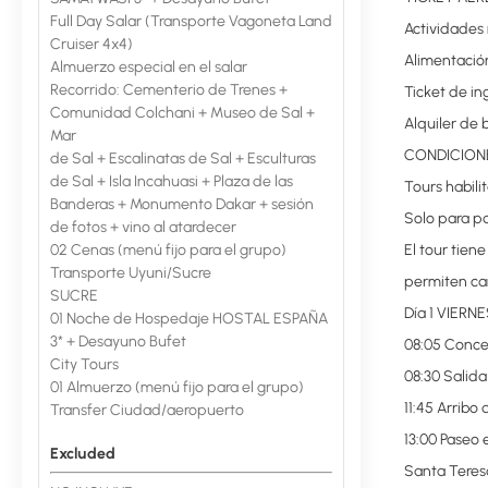
Full Day Salar (Transporte Vagoneta Land
Actividades
Cruiser 4x4)
Alimentació
Almuerzo especial en el salar
Recorrido: Cementerio de Trenes +
Ticket de i
Comunidad Colchani + Museo de Sal +
Alquiler de
Mar
CONDICION
de Sal + Escalinatas de Sal + Esculturas
de Sal + Isla Incahuasi + Plaza de las
Tours habili
Banderas + Monumento Dakar + sesión
Solo para pa
de fotos + vino al atardecer
02 Cenas (menú fijo para el grupo)
El tour tien
Transporte Uyuni/Sucre
permiten ca
SUCRE
Día 1 VIERN
01 Noche de Hospedaje HOSTAL ESPAÑA
3* + Desayuno Bufet
08:05 Concen
City Tours
08:30 Salida
01 Almuerzo (menú fijo para el grupo)
11:45 Arribo 
Transfer Ciudad/aeropuerto
13:00 Paseo 
Excluded
Santa Teres