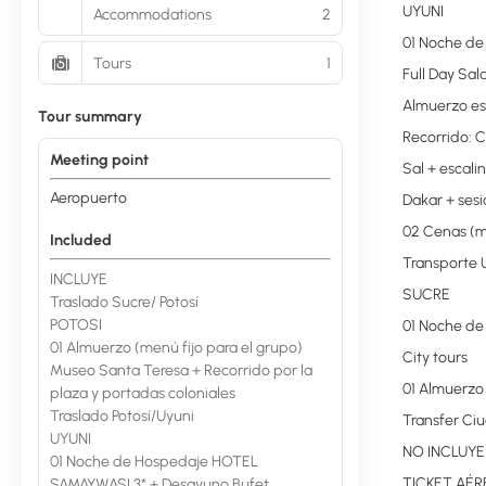
UYUNI
Accommodations
2
01 Noche de
Tours
1
Full Day Sal
Almuerzo esp
Tour summary
Recorrido: 
Meeting point
Sal + escali
Aeropuerto
Dakar + sesi
02 Cenas (me
Included
Transporte 
INCLUYE
SUCRE
Traslado Sucre/ Potosí
POTOSI
01 Noche de
01 Almuerzo (menú fijo para el grupo)
City tours
Museo Santa Teresa + Recorrido por la
01 Almuerzo 
plaza y portadas coloniales
Traslado Potosí/Uyuni
Transfer Ci
UYUNI
NO INCLUYE
01 Noche de Hospedaje HOTEL
TICKET AÉ
SAMAYWASI 3* + Desayuno Bufet