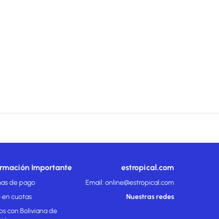
ormación Importante
estropical.com
as de pago
Email: online@estropical.com
 en cuotas
Nuestras redes
os con Boliviana de