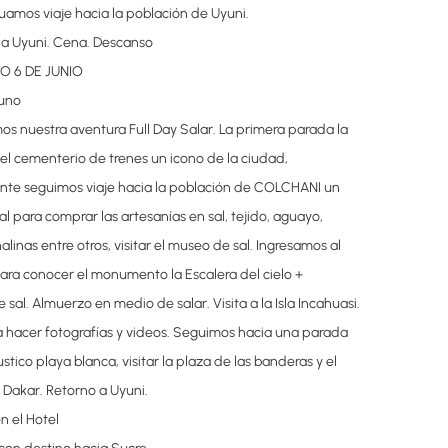
uamos viaje hacia la población de Uyuni.
 a Uyuni. Cena. Descanso
O 6 DE JUNIO
uno
mos nuestra aventura Full Day Salar. La primera parada la
l cementerio de trenes un icono de la ciudad,
nte seguimos viaje hacia la población de COLCHANI un
al para comprar las artesanías en sal, tejido, aguayo,
linas entre otros, visitar el museo de sal. Ingresamos al
ara conocer el monumento la Escalera del cielo +
 sal. Almuerzo en medio de salar. Visita a la Isla Incahuasi.
 hacer fotografías y videos. Seguimos hacia una parada
ustico playa blanca, visitar la plaza de las banderas y el
akar. Retorno a Uyuni.
n el Hotel