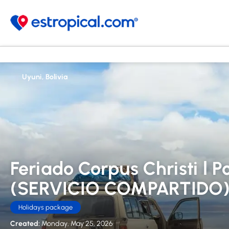
Uyuni, Bolivia
Feriado Corpus Christi l P
(SERVICIO COMPARTIDO
Holidays package
Created:
Monday, May 25, 2026